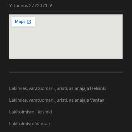
Y-tunnus 2772371-9
Lakimies, varatuomari, juristi, asianajaja Helsinki
Lakimies, varatuomari, juristi, asianajaja Vantaa
Lakitoimisto Helsinki
Lakitoimisto Vantaa