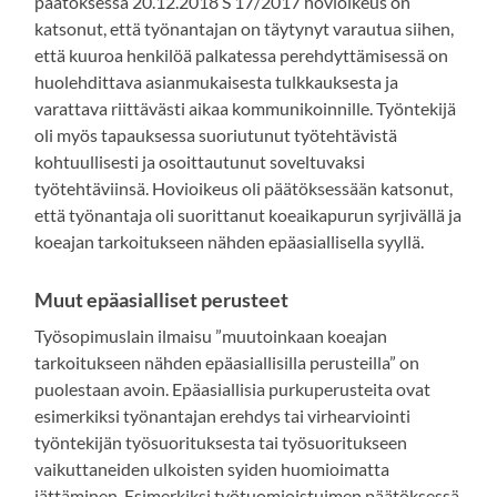
päätöksessä 20.12.2018 S 17/2017 hovioikeus on
katsonut, että työnantajan on täytynyt varautua siihen,
että kuuroa henkilöä palkatessa perehdyttämisessä on
huolehdittava asianmukaisesta tulkkauksesta ja
varattava riittävästi aikaa kommunikoinnille. Työntekijä
oli myös tapauksessa suoriutunut työtehtävistä
kohtuullisesti ja osoittautunut soveltuvaksi
työtehtäviinsä. Hovioikeus oli päätöksessään katsonut,
että työnantaja oli suorittanut koeaikapurun syrjivällä ja
koeajan tarkoitukseen nähden epäasiallisella syyllä.
Muut epäasialliset perusteet
Työsopimuslain ilmaisu ”muutoinkaan koeajan
tarkoitukseen nähden epäasiallisilla perusteilla” on
puolestaan avoin. Epäasiallisia purkuperusteita ovat
esimerkiksi työnantajan erehdys tai virhearviointi
työntekijän työsuorituksesta tai työsuoritukseen
vaikuttaneiden ulkoisten syiden huomioimatta
jättäminen. Esimerkiksi työtuomioistuimen päätöksessä