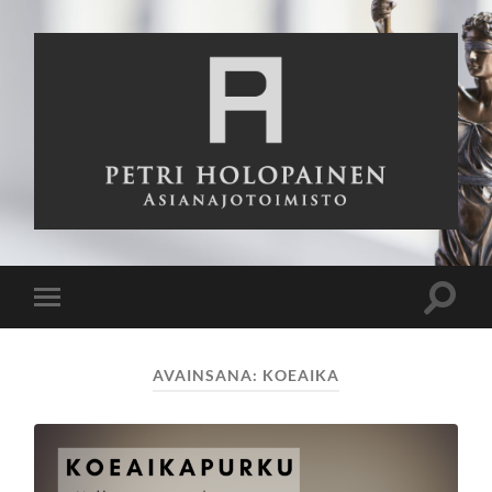
Asianajotoimisto
Petri
Holopainen
Oy
Toggle
Toggle
search
mobile
field
menu
AVAINSANA:
KOEAIKA