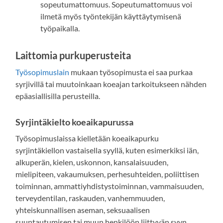
sopeutumattomuus. Sopeutumattomuus voi
ilmetä myös työntekijän käyttäytymisenä
työpaikalla.
Laittomia purkuperusteita
Työsopimuslain
mukaan työsopimusta ei saa purkaa
syrjivillä tai muutoinkaan koeajan tarkoitukseen nähden
epäasiallisilla perusteilla.
Syrjintäkielto koeaikapurussa
Työsopimuslaissa kielletään koeaikapurku
syrjintäkiellon vastaisella syyllä, kuten esimerkiksi iän,
alkuperän, kielen, uskonnon, kansalaisuuden,
mielipiteen, vakaumuksen, perhesuhteiden, poliittisen
toiminnan, ammattiyhdistystoiminnan, vammaisuuden,
terveydentilan, raskauden, vanhemmuuden,
yhteiskunnallisen aseman, seksuaalisen
suuntautumisen tai muun henkilöön liittyvän syyn