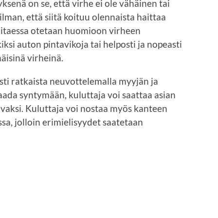
ksenä on se, että virhe ei ole vähäinen tai
 ilman, että siitä koituu olennaista haittaa
ioitaessa otetaan huomioon virheen
ksi auton pintavikoja tai helposti ja nopeasti
äisinä virheinä.
sesti ratkaista neuvottelemalla myyjän ja
saada syntymään, kuluttaja voi saattaa asian
avaksi. Kuluttaja voi nostaa myös kanteen
a, jolloin erimielisyydet saatetaan