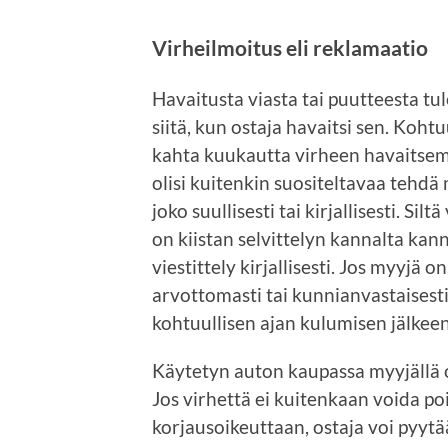
Virheilmoitus eli reklamaatio
Havaitusta viasta tai puutteesta tul
siitä, kun ostaja havaitsi sen. Koh
kahta kuukautta virheen havaitsemi
olisi kuitenkin suositeltavaa tehd
joko suullisesti tai kirjallisesti. Sil
on kiistan selvittelyn kannalta ka
viestittely kirjallisesti. Jos myyjä
arvottomasti tai kunnianvastaisesti
kohtuullisen ajan kulumisen jälkeen
Käytetyn auton kaupassa myyjällä o
Jos virhettä ei kuitenkaan voida po
korjausoikeuttaan, ostaja voi pyyt