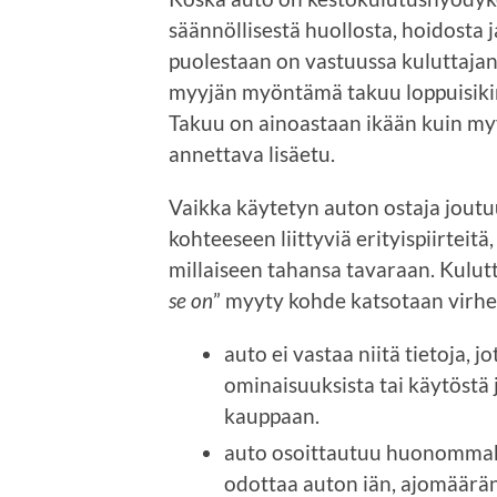
säännöllisestä huollosta, hoidosta
puolestaan on vastuussa kuluttajans
myyjän myöntämä takuu loppuisikin
Takuu on ainoastaan ikään kuin myy
annettava lisäetu.
Vaikka käytetyn auton ostaja jout
kohteeseen liittyviä erityispiirteitä
millaiseen tahansa tavaraan. Kulut
se on
” myyty kohde katsotaan virheel
auto ei vastaa niitä tietoja,
ominaisuuksista tai käytöstä 
kauppaan.
auto osoittautuu huonommaksi
odottaa auton iän, ajomäärä