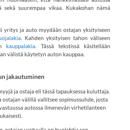
ää sekä suurempaa vikaa. Kukakohan nämä
i yritys ja auto myydään ostajan yksityiseen
uojalakia
. Kahden yksityisen tahon väliseen
aan
kauppalakia.
Tässä tekstissä käsitellään
ajan välistä käytetyn auton kauppaa.
un jakautuminen
jä ja ostaja eli tässä tapauksessa kuluttaja.
stajan välillä vallitsee sopimussuhde, josta
i vastuussa autossa ilmenevän virhetilanteen
ukaisesti.
 ostajan vastuulla on huolehtia sen