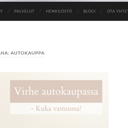
OY
PALVELUT
HENKILÖSTÖ
BLOGI
OTA YHTE
ANA:
AUTOKAUPPA