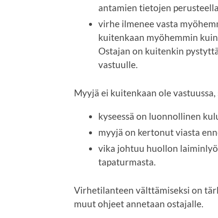
antamien tietojen perusteella
virhe ilmenee vasta myöhemm
kuitenkaan myöhemmin kuin 
Ostajan on kuitenkin pystytt
vastuulle.
Myyjä ei kuitenkaan ole vastuussa, 
kyseessä on luonnollinen kul
myyjä on kertonut viasta en
vika johtuu huollon laiminlyö
tapaturmasta.
Virhetilanteen välttämiseksi on tärk
muut ohjeet annetaan ostajalle.