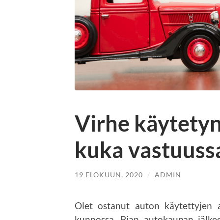
Virhe käytety
kuka vastuuss
19 ELOKUUN, 2020
/
ADMIN
Olet ostanut auton käytettyjen a
kunnossa. Pian autokaupan jälke