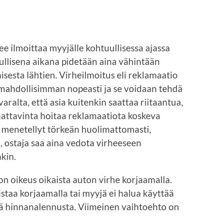
ee ilmoittaa myyjälle kohtuullisessa ajassa
tuullisena aikana pidetään aina vähintään
sesta lähtien. Virheilmoitus eli reklamaatio
ä mahdollisimman nopeasti ja se voidaan tehdä
tä varalta, että asia kuitenkin saattaa riitaantua,
nnattavinta hoitaa reklamaatiota koskeva
 on menetellyt törkeän huolimattomasti,
, ostaja saa aina vedota virheeseen
kin.
n oikeus oikaista auton virhe korjaamalla.
istaa korjaamalla tai myyjä ei halua käyttää
ää hinnanalennusta. Viimeinen vaihtoehto on