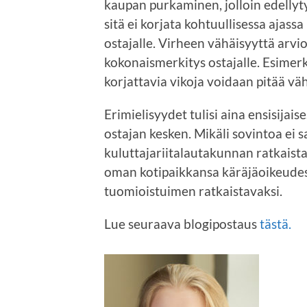
kaupan purkaminen, jolloin edellyty
sitä ei korjata kohtuullisessa ajassa
ostajalle. Virheen vähäisyyttä arv
kokonaismerkitys ostajalle. Esimerki
korjattavia vikoja voidaan pitää väh
Erimielisyydet tulisi aina ensisijai
ostajan kesken. Mikäli sovintoa ei 
kuluttajariitalautakunnan ratkaist
oman kotipaikkansa käräjäoikeudess
tuomioistuimen ratkaistavaksi.
Lue seuraava blogipostaus
tästä.