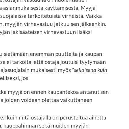
 ja asianmukaisesta käyttämisestä. Myyjä
uojalaissa tarkoitetuista virheistä. Vaikka
, myyjän virhevastuu jatkuu sen jälkeenkin.
jän lakisääteisen virhevastuun lisäksi
uu sietämään enemmän puutteita ja kaupan
, se ei tarkoita, että ostaja joutuisi tyytymään
tajasuojalain mukaisesti myös ”
sellaisena kuin
liseksi, jos
 jotka myyjä on ennen kaupantekoa antanut sen
ja joiden voidaan olettaa vaikuttaneen
 kuin mitä ostajalla on perusteltua aihetta
n, kauppahinnan sekä muiden myyjän