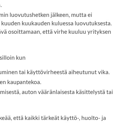
.
in luovutushetken jälkeen, mutta ei
kuuden kuukauden kuluessa luovutuksesta.
ävä osoittamaan, että virhe kuuluu yrityksen
silloin kun
uminen tai käyttövirheestä aiheutunut vika.
nen kaupantekoa.
misestä, auton vääränlaisesta käsittelystä tai
eää, että kaikki tärkeät käyttö-, huolto- ja