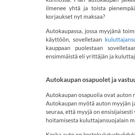
ilmenee yhtä ja toista pienemp
korjaukset nyt maksaa?
Autokaupassa, jossa myyjänä toimi
käyttöön, sovelletaan
kuluttajans
kauppaan puolestaan sovellet
ensimmäistä eli yrittäjän ja kulutt
Autokaupan osapuolet ja vastu
Autokaupan osapuolia ovat auton myy
Autokaupan myötä auton myyjän ja o
seuraa, että myyjä on ensisijaisest
hoitamisesta kuluttajansuojalain m
Koska auto on kestokulutushyödyke,