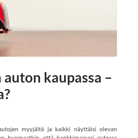
n auton kaupassa –
a?
utojen myyjältä ja kaikki näyttäisi olevan
en huomaatkin, että hankkimassasi autossa